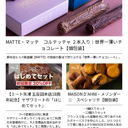
MATTE・マッテ コルテッチャ ２本入り｜世界一薄いチ
ョコレート【個包装】
麻布台ヒルズ新店舗【MATTE】の独自の製法で作り上げる『世界一薄いチョコレート』。
【ミート矢澤 五反田本店18周
MAISON D’AHNI・メゾンダー
年記念】ヤザワミートの「はじ
ニ スペシャリテ【個包装】
めてセット」
・6個入りセット
・12個入りセット
3～5営業日以内に発送
フランスで培った経験を元に作りあげられ
ヤザワミートオンラインをはじめてご利用
たガトーバスクを中心とした、ひとつひと
のお客様向けに、大人気商品を詰め合わせ
つ丁寧に焼き上げたMAISON DʼAHNI人気の
た「はじめてセット」をご用意いたしまし