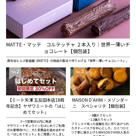
MATTE・マッテ コルテッチャ ２本入り｜世界一薄いチ
ョコレート【個包装】
麻布台ヒルズ新店舗【MATTE】の独自の製法で作り上げる『世界一薄いチョコレート』。
【ミート矢澤 五反田本店18周
MAISON D’AHNI・メゾンダー
年記念】ヤザワミートの「はじ
ニ スペシャリテ【個包装】
めてセット」
・6個入りセット
・12個入りセット
3～5営業日以内に発送
フランスで培った経験を元に作りあげられ
ヤザワミートオンラインをはじめてご利用
たガトーバスクを中心とした、ひとつひと
のお客様向けに、大人気商品を詰め合わせ
つ丁寧に焼き上げたMAISON DʼAHNI人気の
た「はじめてセット」をご用意いたしまし