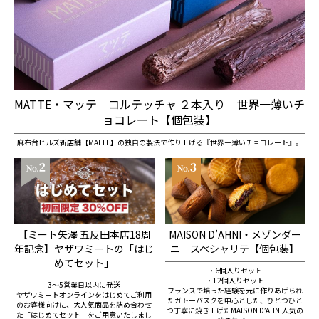
MATTE・マッテ コルテッチャ ２本入り｜世界一薄いチ
ョコレート【個包装】
麻布台ヒルズ新店舗【MATTE】の独自の製法で作り上げる『世界一薄いチョコレート』。
【ミート矢澤 五反田本店18周
MAISON D’AHNI・メゾンダー
年記念】ヤザワミートの「はじ
ニ スペシャリテ【個包装】
めてセット」
・6個入りセット
・12個入りセット
3～5営業日以内に発送
フランスで培った経験を元に作りあげられ
ヤザワミートオンラインをはじめてご利用
たガトーバスクを中心とした、ひとつひと
のお客様向けに、大人気商品を詰め合わせ
つ丁寧に焼き上げたMAISON DʼAHNI人気の
た「はじめてセット」をご用意いたしまし